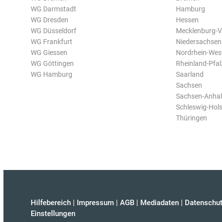
WG Darmstadt
Hamburg
WG Dresden
Hessen
WG Düsseldorf
Mecklenburg-
WG Frankfurt
Niedersachsen
WG Giessen
Nordrhein-Wes
WG Göttingen
Rheinland-Pfal
WG Hamburg
Saarland
Sachsen
Sachsen-Anhal
Schleswig-Hols
Thüringen
Hilfebereich
|
Impressum
|
AGB
|
Mediadaten
|
Datenschut
Einstellungen