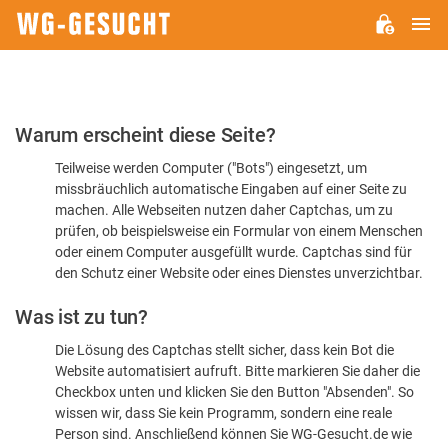
H
WG-
GESUCHT.DE
Bitte
Warum erscheint diese Seite?
bestätigen
Teilweise werden Computer ("Bots") eingesetzt, um
Sie,
missbräuchlich automatische Eingaben auf einer Seite zu
dass
machen. Alle Webseiten nutzen daher Captchas, um zu
Sie
prüfen, ob beispielsweise ein Formular von einem Menschen
oder einem Computer ausgefüllt wurde. Captchas sind für
ein
den Schutz einer Website oder eines Dienstes unverzichtbar.
Mensch
Was ist zu tun?
sind
Die Lösung des Captchas stellt sicher, dass kein Bot die
Website automatisiert aufruft. Bitte markieren Sie daher die
Checkbox unten und klicken Sie den Button "Absenden". So
wissen wir, dass Sie kein Programm, sondern eine reale
Person sind. Anschließend können Sie WG-Gesucht.de wie