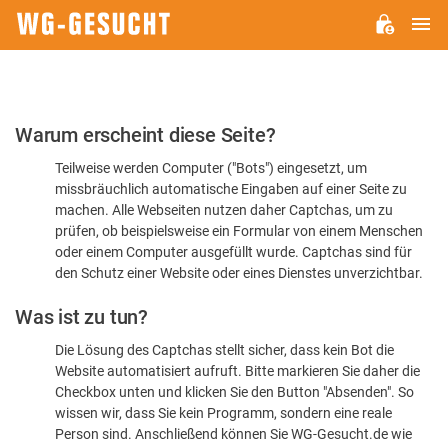
H
WG-
GESUCHT.DE
Bitte
Warum erscheint diese Seite?
bestätigen
Teilweise werden Computer ("Bots") eingesetzt, um
Sie,
missbräuchlich automatische Eingaben auf einer Seite zu
dass
machen. Alle Webseiten nutzen daher Captchas, um zu
Sie
prüfen, ob beispielsweise ein Formular von einem Menschen
oder einem Computer ausgefüllt wurde. Captchas sind für
ein
den Schutz einer Website oder eines Dienstes unverzichtbar.
Mensch
Was ist zu tun?
sind
Die Lösung des Captchas stellt sicher, dass kein Bot die
Website automatisiert aufruft. Bitte markieren Sie daher die
Checkbox unten und klicken Sie den Button "Absenden". So
wissen wir, dass Sie kein Programm, sondern eine reale
Person sind. Anschließend können Sie WG-Gesucht.de wie