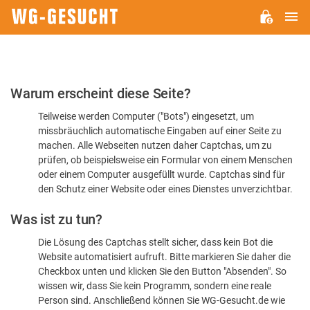
H
WG-
GESUCHT.DE
Bitte
Warum erscheint diese Seite?
bestätigen
Teilweise werden Computer ("Bots") eingesetzt, um
Sie,
missbräuchlich automatische Eingaben auf einer Seite zu
dass
machen. Alle Webseiten nutzen daher Captchas, um zu
Sie
prüfen, ob beispielsweise ein Formular von einem Menschen
oder einem Computer ausgefüllt wurde. Captchas sind für
ein
den Schutz einer Website oder eines Dienstes unverzichtbar.
Mensch
Was ist zu tun?
sind
Die Lösung des Captchas stellt sicher, dass kein Bot die
Website automatisiert aufruft. Bitte markieren Sie daher die
Checkbox unten und klicken Sie den Button "Absenden". So
wissen wir, dass Sie kein Programm, sondern eine reale
Person sind. Anschließend können Sie WG-Gesucht.de wie