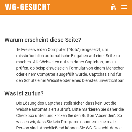
H
WG-
GESUCHT.DE
Bitte
Warum erscheint diese Seite?
bestätigen
Teilweise werden Computer ("Bots") eingesetzt, um
Sie,
missbräuchlich automatische Eingaben auf einer Seite zu
dass
machen. Alle Webseiten nutzen daher Captchas, um zu
Sie
prüfen, ob beispielsweise ein Formular von einem Menschen
oder einem Computer ausgefüllt wurde. Captchas sind für
ein
den Schutz einer Website oder eines Dienstes unverzichtbar.
Mensch
Was ist zu tun?
sind
Die Lösung des Captchas stellt sicher, dass kein Bot die
Website automatisiert aufruft. Bitte markieren Sie daher die
Checkbox unten und klicken Sie den Button "Absenden". So
wissen wir, dass Sie kein Programm, sondern eine reale
Person sind. Anschließend können Sie WG-Gesucht.de wie