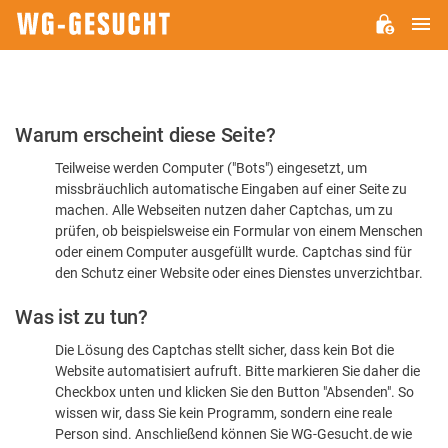
H
WG-
GESUCHT.DE
Bitte
Warum erscheint diese Seite?
bestätigen
Teilweise werden Computer ("Bots") eingesetzt, um
Sie,
missbräuchlich automatische Eingaben auf einer Seite zu
dass
machen. Alle Webseiten nutzen daher Captchas, um zu
Sie
prüfen, ob beispielsweise ein Formular von einem Menschen
oder einem Computer ausgefüllt wurde. Captchas sind für
ein
den Schutz einer Website oder eines Dienstes unverzichtbar.
Mensch
Was ist zu tun?
sind
Die Lösung des Captchas stellt sicher, dass kein Bot die
Website automatisiert aufruft. Bitte markieren Sie daher die
Checkbox unten und klicken Sie den Button "Absenden". So
wissen wir, dass Sie kein Programm, sondern eine reale
Person sind. Anschließend können Sie WG-Gesucht.de wie