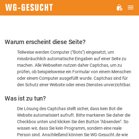
H
WG-
GESUCHT.DE
Bitte
Warum erscheint diese Seite?
bestätigen
Teilweise werden Computer ("Bots") eingesetzt, um
Sie,
missbräuchlich automatische Eingaben auf einer Seite zu
dass
machen. Alle Webseiten nutzen daher Captchas, um zu
Sie
prüfen, ob beispielsweise ein Formular von einem Menschen
oder einem Computer ausgefüllt wurde. Captchas sind für
ein
den Schutz einer Website oder eines Dienstes unverzichtbar.
Mensch
Was ist zu tun?
sind
Die Lösung des Captchas stellt sicher, dass kein Bot die
Website automatisiert aufruft. Bitte markieren Sie daher die
Checkbox unten und klicken Sie den Button "Absenden". So
wissen wir, dass Sie kein Programm, sondern eine reale
Person sind. Anschließend können Sie WG-Gesucht.de wie