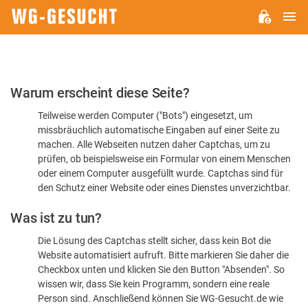
H
WG-
GESUCHT.DE
Bitte
Warum erscheint diese Seite?
bestätigen
Teilweise werden Computer ("Bots") eingesetzt, um
Sie,
missbräuchlich automatische Eingaben auf einer Seite zu
dass
machen. Alle Webseiten nutzen daher Captchas, um zu
Sie
prüfen, ob beispielsweise ein Formular von einem Menschen
oder einem Computer ausgefüllt wurde. Captchas sind für
ein
den Schutz einer Website oder eines Dienstes unverzichtbar.
Mensch
Was ist zu tun?
sind
Die Lösung des Captchas stellt sicher, dass kein Bot die
Website automatisiert aufruft. Bitte markieren Sie daher die
Checkbox unten und klicken Sie den Button "Absenden". So
wissen wir, dass Sie kein Programm, sondern eine reale
Person sind. Anschließend können Sie WG-Gesucht.de wie