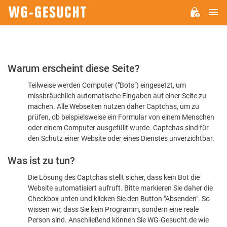
H
WG-
GESUCHT.DE
Bitte
Warum erscheint diese Seite?
bestätigen
Teilweise werden Computer ("Bots") eingesetzt, um
Sie,
missbräuchlich automatische Eingaben auf einer Seite zu
dass
machen. Alle Webseiten nutzen daher Captchas, um zu
Sie
prüfen, ob beispielsweise ein Formular von einem Menschen
oder einem Computer ausgefüllt wurde. Captchas sind für
ein
den Schutz einer Website oder eines Dienstes unverzichtbar.
Mensch
Was ist zu tun?
sind
Die Lösung des Captchas stellt sicher, dass kein Bot die
Website automatisiert aufruft. Bitte markieren Sie daher die
Checkbox unten und klicken Sie den Button "Absenden". So
wissen wir, dass Sie kein Programm, sondern eine reale
Person sind. Anschließend können Sie WG-Gesucht.de wie