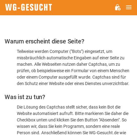
H
WG-
GESUCHT.DE
Bitte
Warum erscheint diese Seite?
bestätigen
Teilweise werden Computer ("Bots") eingesetzt, um
Sie,
missbräuchlich automatische Eingaben auf einer Seite zu
dass
machen. Alle Webseiten nutzen daher Captchas, um zu
Sie
prüfen, ob beispielsweise ein Formular von einem Menschen
oder einem Computer ausgefüllt wurde. Captchas sind für
ein
den Schutz einer Website oder eines Dienstes unverzichtbar.
Mensch
Was ist zu tun?
sind
Die Lösung des Captchas stellt sicher, dass kein Bot die
Website automatisiert aufruft. Bitte markieren Sie daher die
Checkbox unten und klicken Sie den Button "Absenden". So
wissen wir, dass Sie kein Programm, sondern eine reale
Person sind. Anschließend können Sie WG-Gesucht.de wie