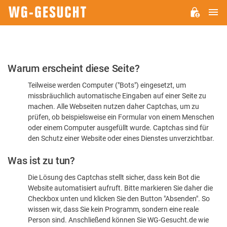
H
WG-
GESUCHT.DE
Bitte
Warum erscheint diese Seite?
bestätigen
Teilweise werden Computer ("Bots") eingesetzt, um
Sie,
missbräuchlich automatische Eingaben auf einer Seite zu
dass
machen. Alle Webseiten nutzen daher Captchas, um zu
Sie
prüfen, ob beispielsweise ein Formular von einem Menschen
oder einem Computer ausgefüllt wurde. Captchas sind für
ein
den Schutz einer Website oder eines Dienstes unverzichtbar.
Mensch
Was ist zu tun?
sind
Die Lösung des Captchas stellt sicher, dass kein Bot die
Website automatisiert aufruft. Bitte markieren Sie daher die
Checkbox unten und klicken Sie den Button "Absenden". So
wissen wir, dass Sie kein Programm, sondern eine reale
Person sind. Anschließend können Sie WG-Gesucht.de wie