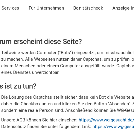
 Services
Für Unternehmen
Bonitätscheck
Anzeige i
te
um erscheint diese Seite?
stätigen
Teilweise werden Computer ("Bots") eingesetzt, um missbräuchlic
,
zu machen. Alle Webseiten nutzen daher Captchas, um zu prüfen, o
einem Menschen oder einem Computer ausgefüllt wurde. Captchas 
ss
eines Dienstes unverzichtbar.
e
 ist zu tun?
n
Die Lösung des Captchas stellt sicher, dass kein Bot die Website au
nsch
daher die Checkbox unten und klicken Sie den Button "Absenden". 
sondern eine reale Person sind. Anschließend können Sie WG-Gesuc
nd
Unsere AGB können Sie hier einsehen:
https://www.wg-gesucht.de
Datenschutz finden Sie unter folgendem Link:
https://www.wg-gesu