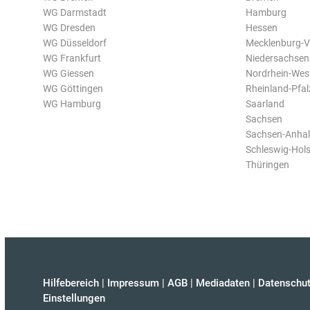
WG Darmstadt
Hamburg
WG Dresden
Hessen
WG Düsseldorf
Mecklenburg-
WG Frankfurt
Niedersachsen
WG Giessen
Nordrhein-Wes
WG Göttingen
Rheinland-Pfal
WG Hamburg
Saarland
Sachsen
Sachsen-Anhal
Schleswig-Hols
Thüringen
Hilfebereich
|
Impressum
|
AGB
|
Mediadaten
|
Datenschut
Einstellungen