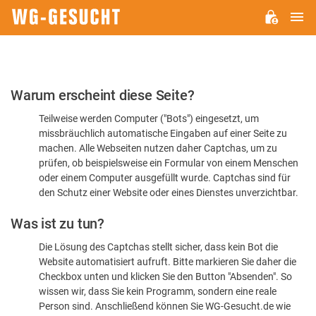
H
WG-
GESUCHT.DE
Bitte
Warum erscheint diese Seite?
bestätigen
Teilweise werden Computer ("Bots") eingesetzt, um
Sie,
missbräuchlich automatische Eingaben auf einer Seite zu
dass
machen. Alle Webseiten nutzen daher Captchas, um zu
Sie
prüfen, ob beispielsweise ein Formular von einem Menschen
oder einem Computer ausgefüllt wurde. Captchas sind für
ein
den Schutz einer Website oder eines Dienstes unverzichtbar.
Mensch
Was ist zu tun?
sind
Die Lösung des Captchas stellt sicher, dass kein Bot die
Website automatisiert aufruft. Bitte markieren Sie daher die
Checkbox unten und klicken Sie den Button "Absenden". So
wissen wir, dass Sie kein Programm, sondern eine reale
Person sind. Anschließend können Sie WG-Gesucht.de wie