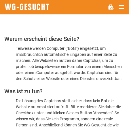
H
WG-
GESUCHT.DE
Bitte
Warum erscheint diese Seite?
bestätigen
Teilweise werden Computer ("Bots") eingesetzt, um
Sie,
missbräuchlich automatische Eingaben auf einer Seite zu
dass
machen. Alle Webseiten nutzen daher Captchas, um zu
Sie
prüfen, ob beispielsweise ein Formular von einem Menschen
oder einem Computer ausgefüllt wurde. Captchas sind für
ein
den Schutz einer Website oder eines Dienstes unverzichtbar.
Mensch
Was ist zu tun?
sind
Die Lösung des Captchas stellt sicher, dass kein Bot die
Website automatisiert aufruft. Bitte markieren Sie daher die
Checkbox unten und klicken Sie den Button "Absenden". So
wissen wir, dass Sie kein Programm, sondern eine reale
Person sind. Anschließend können Sie WG-Gesucht.de wie