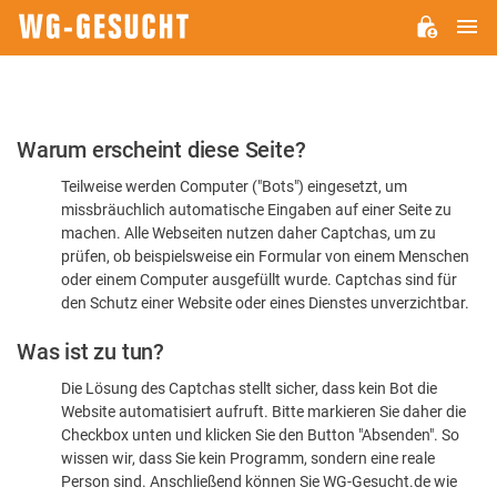
H
WG-
GESUCHT.DE
Bitte
Warum erscheint diese Seite?
bestätigen
Teilweise werden Computer ("Bots") eingesetzt, um
Sie,
missbräuchlich automatische Eingaben auf einer Seite zu
dass
machen. Alle Webseiten nutzen daher Captchas, um zu
Sie
prüfen, ob beispielsweise ein Formular von einem Menschen
oder einem Computer ausgefüllt wurde. Captchas sind für
ein
den Schutz einer Website oder eines Dienstes unverzichtbar.
Mensch
Was ist zu tun?
sind
Die Lösung des Captchas stellt sicher, dass kein Bot die
Website automatisiert aufruft. Bitte markieren Sie daher die
Checkbox unten und klicken Sie den Button "Absenden". So
wissen wir, dass Sie kein Programm, sondern eine reale
Person sind. Anschließend können Sie WG-Gesucht.de wie