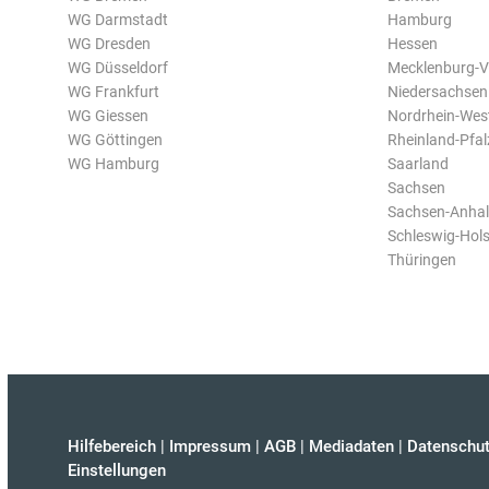
WG Darmstadt
Hamburg
WG Dresden
Hessen
WG Düsseldorf
Mecklenburg-
WG Frankfurt
Niedersachsen
WG Giessen
Nordrhein-Wes
WG Göttingen
Rheinland-Pfal
WG Hamburg
Saarland
Sachsen
Sachsen-Anhal
Schleswig-Hols
Thüringen
Hilfebereich
|
Impressum
|
AGB
|
Mediadaten
|
Datenschut
Einstellungen