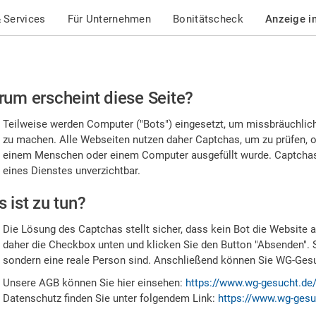
 Services
Für Unternehmen
Bonitätscheck
Anzeige i
te
um erscheint diese Seite?
stätigen
Teilweise werden Computer ("Bots") eingesetzt, um missbräuchlic
,
zu machen. Alle Webseiten nutzen daher Captchas, um zu prüfen, o
einem Menschen oder einem Computer ausgefüllt wurde. Captchas 
ss
eines Dienstes unverzichtbar.
e
 ist zu tun?
n
Die Lösung des Captchas stellt sicher, dass kein Bot die Website au
nsch
daher die Checkbox unten und klicken Sie den Button "Absenden". 
sondern eine reale Person sind. Anschließend können Sie WG-Gesuc
nd
Unsere AGB können Sie hier einsehen:
https://www.wg-gesucht.de
Datenschutz finden Sie unter folgendem Link:
https://www.wg-gesu