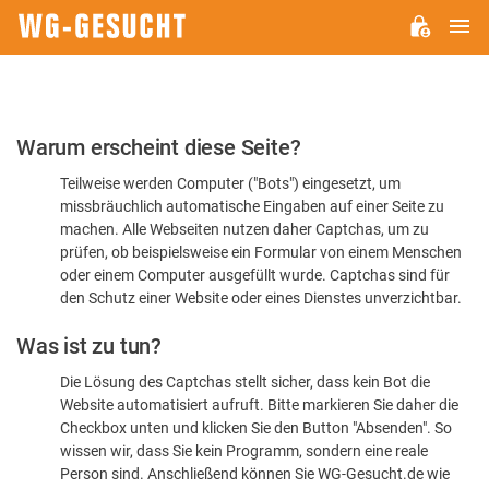
H
WG-
GESUCHT.DE
Bitte
Warum erscheint diese Seite?
bestätigen
Teilweise werden Computer ("Bots") eingesetzt, um
Sie,
missbräuchlich automatische Eingaben auf einer Seite zu
dass
machen. Alle Webseiten nutzen daher Captchas, um zu
Sie
prüfen, ob beispielsweise ein Formular von einem Menschen
oder einem Computer ausgefüllt wurde. Captchas sind für
ein
den Schutz einer Website oder eines Dienstes unverzichtbar.
Mensch
Was ist zu tun?
sind
Die Lösung des Captchas stellt sicher, dass kein Bot die
Website automatisiert aufruft. Bitte markieren Sie daher die
Checkbox unten und klicken Sie den Button "Absenden". So
wissen wir, dass Sie kein Programm, sondern eine reale
Person sind. Anschließend können Sie WG-Gesucht.de wie