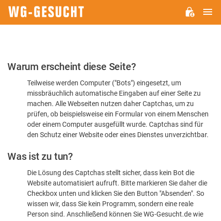
H
WG-
GESUCHT.DE
Bitte
Warum erscheint diese Seite?
bestätigen
Teilweise werden Computer ("Bots") eingesetzt, um
Sie,
missbräuchlich automatische Eingaben auf einer Seite zu
dass
machen. Alle Webseiten nutzen daher Captchas, um zu
Sie
prüfen, ob beispielsweise ein Formular von einem Menschen
oder einem Computer ausgefüllt wurde. Captchas sind für
ein
den Schutz einer Website oder eines Dienstes unverzichtbar.
Mensch
Was ist zu tun?
sind
Die Lösung des Captchas stellt sicher, dass kein Bot die
Website automatisiert aufruft. Bitte markieren Sie daher die
Checkbox unten und klicken Sie den Button "Absenden". So
wissen wir, dass Sie kein Programm, sondern eine reale
Person sind. Anschließend können Sie WG-Gesucht.de wie