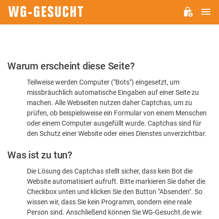
H
WG-
GESUCHT.DE
Bitte
Warum erscheint diese Seite?
bestätigen
Teilweise werden Computer ("Bots") eingesetzt, um
Sie,
missbräuchlich automatische Eingaben auf einer Seite zu
dass
machen. Alle Webseiten nutzen daher Captchas, um zu
Sie
prüfen, ob beispielsweise ein Formular von einem Menschen
oder einem Computer ausgefüllt wurde. Captchas sind für
ein
den Schutz einer Website oder eines Dienstes unverzichtbar.
Mensch
Was ist zu tun?
sind
Die Lösung des Captchas stellt sicher, dass kein Bot die
Website automatisiert aufruft. Bitte markieren Sie daher die
Checkbox unten und klicken Sie den Button "Absenden". So
wissen wir, dass Sie kein Programm, sondern eine reale
Person sind. Anschließend können Sie WG-Gesucht.de wie