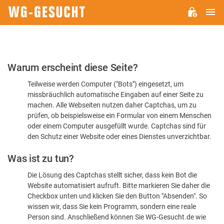
H
WG-
GESUCHT.DE
Bitte
Warum erscheint diese Seite?
bestätigen
Teilweise werden Computer ("Bots") eingesetzt, um
Sie,
missbräuchlich automatische Eingaben auf einer Seite zu
dass
machen. Alle Webseiten nutzen daher Captchas, um zu
Sie
prüfen, ob beispielsweise ein Formular von einem Menschen
oder einem Computer ausgefüllt wurde. Captchas sind für
ein
den Schutz einer Website oder eines Dienstes unverzichtbar.
Mensch
Was ist zu tun?
sind
Die Lösung des Captchas stellt sicher, dass kein Bot die
Website automatisiert aufruft. Bitte markieren Sie daher die
Checkbox unten und klicken Sie den Button "Absenden". So
wissen wir, dass Sie kein Programm, sondern eine reale
Person sind. Anschließend können Sie WG-Gesucht.de wie