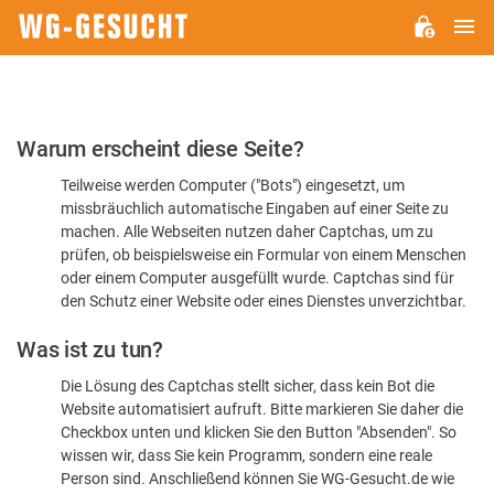
H
WG-
GESUCHT.DE
Bitte
Warum erscheint diese Seite?
bestätigen
Teilweise werden Computer ("Bots") eingesetzt, um
Sie,
missbräuchlich automatische Eingaben auf einer Seite zu
dass
machen. Alle Webseiten nutzen daher Captchas, um zu
Sie
prüfen, ob beispielsweise ein Formular von einem Menschen
oder einem Computer ausgefüllt wurde. Captchas sind für
ein
den Schutz einer Website oder eines Dienstes unverzichtbar.
Mensch
Was ist zu tun?
sind
Die Lösung des Captchas stellt sicher, dass kein Bot die
Website automatisiert aufruft. Bitte markieren Sie daher die
Checkbox unten und klicken Sie den Button "Absenden". So
wissen wir, dass Sie kein Programm, sondern eine reale
Person sind. Anschließend können Sie WG-Gesucht.de wie