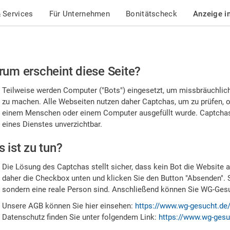
 Services
Für Unternehmen
Bonitätscheck
Anzeige i
te
um erscheint diese Seite?
stätigen
Teilweise werden Computer ("Bots") eingesetzt, um missbräuchlic
,
zu machen. Alle Webseiten nutzen daher Captchas, um zu prüfen, o
einem Menschen oder einem Computer ausgefüllt wurde. Captchas 
ss
eines Dienstes unverzichtbar.
e
 ist zu tun?
n
Die Lösung des Captchas stellt sicher, dass kein Bot die Website au
nsch
daher die Checkbox unten und klicken Sie den Button "Absenden". 
sondern eine reale Person sind. Anschließend können Sie WG-Gesuc
nd
Unsere AGB können Sie hier einsehen:
https://www.wg-gesucht.de
Datenschutz finden Sie unter folgendem Link:
https://www.wg-gesu