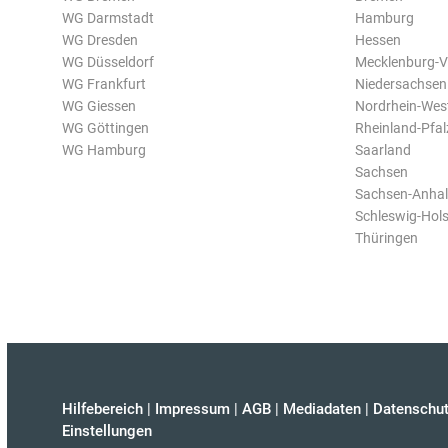
WG Darmstadt
Hamburg
WG Dresden
Hessen
WG Düsseldorf
Mecklenburg-
WG Frankfurt
Niedersachsen
WG Giessen
Nordrhein-Wes
WG Göttingen
Rheinland-Pfal
WG Hamburg
Saarland
Sachsen
Sachsen-Anhal
Schleswig-Hols
Thüringen
Hilfebereich
|
Impressum
|
AGB
|
Mediadaten
|
Datenschut
Einstellungen