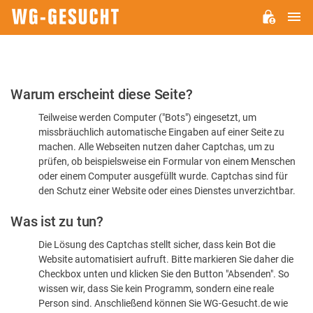
H
WG-
GESUCHT.DE
Bitte
Warum erscheint diese Seite?
bestätigen
Teilweise werden Computer ("Bots") eingesetzt, um
Sie,
missbräuchlich automatische Eingaben auf einer Seite zu
dass
machen. Alle Webseiten nutzen daher Captchas, um zu
Sie
prüfen, ob beispielsweise ein Formular von einem Menschen
oder einem Computer ausgefüllt wurde. Captchas sind für
ein
den Schutz einer Website oder eines Dienstes unverzichtbar.
Mensch
Was ist zu tun?
sind
Die Lösung des Captchas stellt sicher, dass kein Bot die
Website automatisiert aufruft. Bitte markieren Sie daher die
Checkbox unten und klicken Sie den Button "Absenden". So
wissen wir, dass Sie kein Programm, sondern eine reale
Person sind. Anschließend können Sie WG-Gesucht.de wie