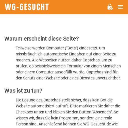
H
WG-
GESUCHT.DE
Bitte
Warum erscheint diese Seite?
bestätigen
Teilweise werden Computer ("Bots") eingesetzt, um
Sie,
missbräuchlich automatische Eingaben auf einer Seite zu
dass
machen. Alle Webseiten nutzen daher Captchas, um zu
Sie
prüfen, ob beispielsweise ein Formular von einem Menschen
oder einem Computer ausgefüllt wurde. Captchas sind für
ein
den Schutz einer Website oder eines Dienstes unverzichtbar.
Mensch
Was ist zu tun?
sind
Die Lösung des Captchas stellt sicher, dass kein Bot die
Website automatisiert aufruft. Bitte markieren Sie daher die
Checkbox unten und klicken Sie den Button "Absenden". So
wissen wir, dass Sie kein Programm, sondern eine reale
Person sind. Anschließend können Sie WG-Gesucht.de wie