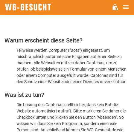
H
WG-
GESUCHT.DE
Bitte
Warum erscheint diese Seite?
bestätigen
Teilweise werden Computer ("Bots") eingesetzt, um
Sie,
missbräuchlich automatische Eingaben auf einer Seite zu
dass
machen. Alle Webseiten nutzen daher Captchas, um zu
Sie
prüfen, ob beispielsweise ein Formular von einem Menschen
oder einem Computer ausgefüllt wurde. Captchas sind für
ein
den Schutz einer Website oder eines Dienstes unverzichtbar.
Mensch
Was ist zu tun?
sind
Die Lösung des Captchas stellt sicher, dass kein Bot die
Website automatisiert aufruft. Bitte markieren Sie daher die
Checkbox unten und klicken Sie den Button "Absenden". So
wissen wir, dass Sie kein Programm, sondern eine reale
Person sind. Anschließend können Sie WG-Gesucht.de wie