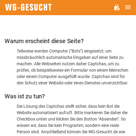
H
WG-
GESUCHT.DE
Bitte
Warum erscheint diese Seite?
bestätigen
Teilweise werden Computer ("Bots") eingesetzt, um
Sie,
missbräuchlich automatische Eingaben auf einer Seite zu
dass
machen. Alle Webseiten nutzen daher Captchas, um zu
Sie
prüfen, ob beispielsweise ein Formular von einem Menschen
oder einem Computer ausgefüllt wurde. Captchas sind für
ein
den Schutz einer Website oder eines Dienstes unverzichtbar.
Mensch
Was ist zu tun?
sind
Die Lösung des Captchas stellt sicher, dass kein Bot die
Website automatisiert aufruft. Bitte markieren Sie daher die
Checkbox unten und klicken Sie den Button "Absenden". So
wissen wir, dass Sie kein Programm, sondern eine reale
Person sind. Anschließend können Sie WG-Gesucht.de wie