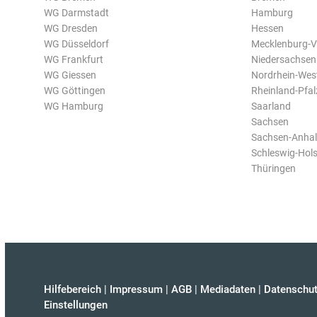
WG Darmstadt
Hamburg
WG Dresden
Hessen
WG Düsseldorf
Mecklenburg-
WG Frankfurt
Niedersachsen
WG Giessen
Nordrhein-Wes
WG Göttingen
Rheinland-Pfal
WG Hamburg
Saarland
Sachsen
Sachsen-Anhal
Schleswig-Hols
Thüringen
Hilfebereich
|
Impressum
|
AGB
|
Mediadaten
|
Datenschut
Einstellungen