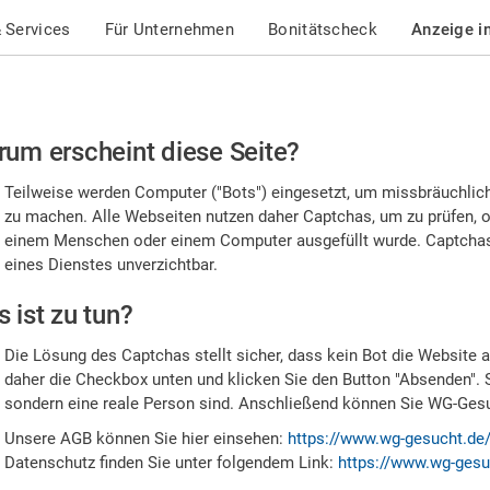
 Services
Für Unternehmen
Bonitätscheck
Anzeige i
te
um erscheint diese Seite?
stätigen
Teilweise werden Computer ("Bots") eingesetzt, um missbräuchlic
,
zu machen. Alle Webseiten nutzen daher Captchas, um zu prüfen, o
einem Menschen oder einem Computer ausgefüllt wurde. Captchas 
ss
eines Dienstes unverzichtbar.
e
 ist zu tun?
n
Die Lösung des Captchas stellt sicher, dass kein Bot die Website au
nsch
daher die Checkbox unten und klicken Sie den Button "Absenden". 
sondern eine reale Person sind. Anschließend können Sie WG-Gesuc
nd
Unsere AGB können Sie hier einsehen:
https://www.wg-gesucht.de
Datenschutz finden Sie unter folgendem Link:
https://www.wg-gesu