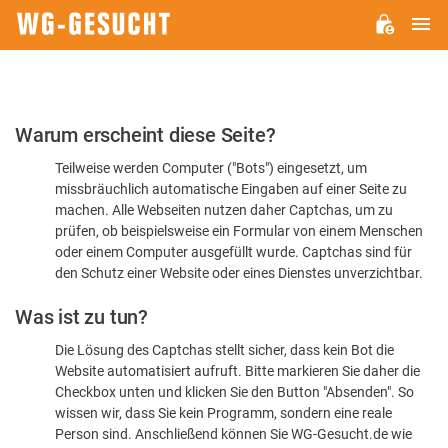
H
WG-
GESUCHT.DE
Bitte
Warum erscheint diese Seite?
bestätigen
Teilweise werden Computer ("Bots") eingesetzt, um
Sie,
missbräuchlich automatische Eingaben auf einer Seite zu
dass
machen. Alle Webseiten nutzen daher Captchas, um zu
Sie
prüfen, ob beispielsweise ein Formular von einem Menschen
oder einem Computer ausgefüllt wurde. Captchas sind für
ein
den Schutz einer Website oder eines Dienstes unverzichtbar.
Mensch
Was ist zu tun?
sind
Die Lösung des Captchas stellt sicher, dass kein Bot die
Website automatisiert aufruft. Bitte markieren Sie daher die
Checkbox unten und klicken Sie den Button "Absenden". So
wissen wir, dass Sie kein Programm, sondern eine reale
Person sind. Anschließend können Sie WG-Gesucht.de wie