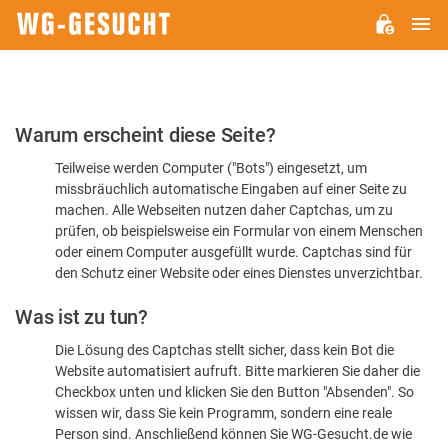
H
WG-
GESUCHT.DE
Bitte
Warum erscheint diese Seite?
bestätigen
Teilweise werden Computer ("Bots") eingesetzt, um
Sie,
missbräuchlich automatische Eingaben auf einer Seite zu
dass
machen. Alle Webseiten nutzen daher Captchas, um zu
Sie
prüfen, ob beispielsweise ein Formular von einem Menschen
oder einem Computer ausgefüllt wurde. Captchas sind für
ein
den Schutz einer Website oder eines Dienstes unverzichtbar.
Mensch
Was ist zu tun?
sind
Die Lösung des Captchas stellt sicher, dass kein Bot die
Website automatisiert aufruft. Bitte markieren Sie daher die
Checkbox unten und klicken Sie den Button "Absenden". So
wissen wir, dass Sie kein Programm, sondern eine reale
Person sind. Anschließend können Sie WG-Gesucht.de wie