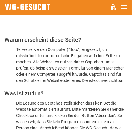
H
WG-
GESUCHT.DE
Bitte
Warum erscheint diese Seite?
bestätigen
Teilweise werden Computer ("Bots") eingesetzt, um
Sie,
missbräuchlich automatische Eingaben auf einer Seite zu
dass
machen. Alle Webseiten nutzen daher Captchas, um zu
Sie
prüfen, ob beispielsweise ein Formular von einem Menschen
oder einem Computer ausgefüllt wurde. Captchas sind für
ein
den Schutz einer Website oder eines Dienstes unverzichtbar.
Mensch
Was ist zu tun?
sind
Die Lösung des Captchas stellt sicher, dass kein Bot die
Website automatisiert aufruft. Bitte markieren Sie daher die
Checkbox unten und klicken Sie den Button "Absenden". So
wissen wir, dass Sie kein Programm, sondern eine reale
Person sind. Anschließend können Sie WG-Gesucht.de wie