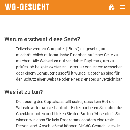
H
WG-
GESUCHT.DE
Bitte
Warum erscheint diese Seite?
bestätigen
Teilweise werden Computer ("Bots") eingesetzt, um
Sie,
missbräuchlich automatische Eingaben auf einer Seite zu
dass
machen. Alle Webseiten nutzen daher Captchas, um zu
Sie
prüfen, ob beispielsweise ein Formular von einem Menschen
oder einem Computer ausgefüllt wurde. Captchas sind für
ein
den Schutz einer Website oder eines Dienstes unverzichtbar.
Mensch
Was ist zu tun?
sind
Die Lösung des Captchas stellt sicher, dass kein Bot die
Website automatisiert aufruft. Bitte markieren Sie daher die
Checkbox unten und klicken Sie den Button "Absenden". So
wissen wir, dass Sie kein Programm, sondern eine reale
Person sind. Anschließend können Sie WG-Gesucht.de wie