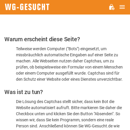
H
WG-
GESUCHT.DE
Bitte
Warum erscheint diese Seite?
bestätigen
Teilweise werden Computer ("Bots") eingesetzt, um
Sie,
missbräuchlich automatische Eingaben auf einer Seite zu
dass
machen. Alle Webseiten nutzen daher Captchas, um zu
Sie
prüfen, ob beispielsweise ein Formular von einem Menschen
oder einem Computer ausgefüllt wurde. Captchas sind für
ein
den Schutz einer Website oder eines Dienstes unverzichtbar.
Mensch
Was ist zu tun?
sind
Die Lösung des Captchas stellt sicher, dass kein Bot die
Website automatisiert aufruft. Bitte markieren Sie daher die
Checkbox unten und klicken Sie den Button "Absenden". So
wissen wir, dass Sie kein Programm, sondern eine reale
Person sind. Anschließend können Sie WG-Gesucht.de wie