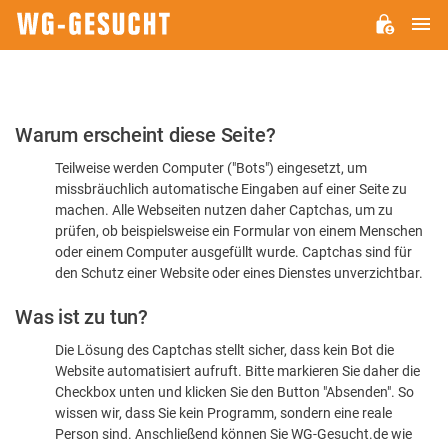
H
WG-
GESUCHT.DE
Bitte
Warum erscheint diese Seite?
bestätigen
Teilweise werden Computer ("Bots") eingesetzt, um
Sie,
missbräuchlich automatische Eingaben auf einer Seite zu
dass
machen. Alle Webseiten nutzen daher Captchas, um zu
Sie
prüfen, ob beispielsweise ein Formular von einem Menschen
oder einem Computer ausgefüllt wurde. Captchas sind für
ein
den Schutz einer Website oder eines Dienstes unverzichtbar.
Mensch
Was ist zu tun?
sind
Die Lösung des Captchas stellt sicher, dass kein Bot die
Website automatisiert aufruft. Bitte markieren Sie daher die
Checkbox unten und klicken Sie den Button "Absenden". So
wissen wir, dass Sie kein Programm, sondern eine reale
Person sind. Anschließend können Sie WG-Gesucht.de wie