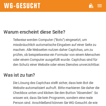
H
WG-
GESUCHT.DE
Bitte
Warum erscheint diese Seite?
bestätigen
Teilweise werden Computer ("Bots") eingesetzt, um
Sie,
missbräuchlich automatische Eingaben auf einer Seite zu
dass
machen. Alle Webseiten nutzen daher Captchas, um zu
Sie
prüfen, ob beispielsweise ein Formular von einem Menschen
oder einem Computer ausgefüllt wurde. Captchas sind für
ein
den Schutz einer Website oder eines Dienstes unverzichtbar.
Mensch
Was ist zu tun?
sind
Die Lösung des Captchas stellt sicher, dass kein Bot die
Website automatisiert aufruft. Bitte markieren Sie daher die
Checkbox unten und klicken Sie den Button "Absenden". So
wissen wir, dass Sie kein Programm, sondern eine reale
Person sind. Anschließend können Sie WG-Gesucht.de wie