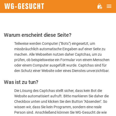
H
WG-
GESUCHT.DE
Bitte
Warum erscheint diese Seite?
bestätigen
Teilweise werden Computer ("Bots") eingesetzt, um
Sie,
missbräuchlich automatische Eingaben auf einer Seite zu
dass
machen. Alle Webseiten nutzen daher Captchas, um zu
Sie
prüfen, ob beispielsweise ein Formular von einem Menschen
oder einem Computer ausgefüllt wurde. Captchas sind für
ein
den Schutz einer Website oder eines Dienstes unverzichtbar.
Mensch
Was ist zu tun?
sind
Die Lösung des Captchas stellt sicher, dass kein Bot die
Website automatisiert aufruft. Bitte markieren Sie daher die
Checkbox unten und klicken Sie den Button "Absenden". So
wissen wir, dass Sie kein Programm, sondern eine reale
Person sind. Anschließend können Sie WG-Gesucht.de wie