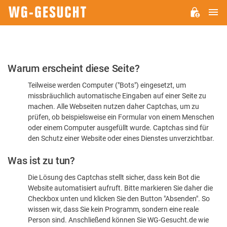
H
WG-
GESUCHT.DE
Bitte
Warum erscheint diese Seite?
bestätigen
Teilweise werden Computer ("Bots") eingesetzt, um
Sie,
missbräuchlich automatische Eingaben auf einer Seite zu
dass
machen. Alle Webseiten nutzen daher Captchas, um zu
Sie
prüfen, ob beispielsweise ein Formular von einem Menschen
oder einem Computer ausgefüllt wurde. Captchas sind für
ein
den Schutz einer Website oder eines Dienstes unverzichtbar.
Mensch
Was ist zu tun?
sind
Die Lösung des Captchas stellt sicher, dass kein Bot die
Website automatisiert aufruft. Bitte markieren Sie daher die
Checkbox unten und klicken Sie den Button "Absenden". So
wissen wir, dass Sie kein Programm, sondern eine reale
Person sind. Anschließend können Sie WG-Gesucht.de wie