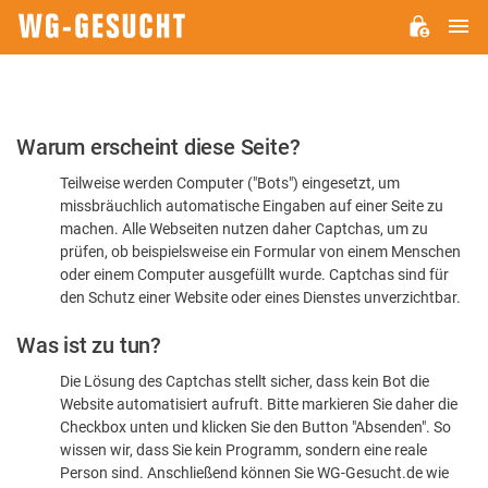
H
WG-
GESUCHT.DE
Bitte
Warum erscheint diese Seite?
bestätigen
Teilweise werden Computer ("Bots") eingesetzt, um
Sie,
missbräuchlich automatische Eingaben auf einer Seite zu
dass
machen. Alle Webseiten nutzen daher Captchas, um zu
Sie
prüfen, ob beispielsweise ein Formular von einem Menschen
oder einem Computer ausgefüllt wurde. Captchas sind für
ein
den Schutz einer Website oder eines Dienstes unverzichtbar.
Mensch
Was ist zu tun?
sind
Die Lösung des Captchas stellt sicher, dass kein Bot die
Website automatisiert aufruft. Bitte markieren Sie daher die
Checkbox unten und klicken Sie den Button "Absenden". So
wissen wir, dass Sie kein Programm, sondern eine reale
Person sind. Anschließend können Sie WG-Gesucht.de wie