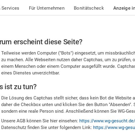
 Services
Für Unternehmen
Bonitätscheck
Anzeige i
te
um erscheint diese Seite?
stätigen
Teilweise werden Computer ("Bots") eingesetzt, um missbräuchlic
,
zu machen. Alle Webseiten nutzen daher Captchas, um zu prüfen, o
einem Menschen oder einem Computer ausgefüllt wurde. Captchas 
ss
eines Dienstes unverzichtbar.
e
 ist zu tun?
n
Die Lösung des Captchas stellt sicher, dass kein Bot die Website au
nsch
daher die Checkbox unten und klicken Sie den Button "Absenden". 
sondern eine reale Person sind. Anschließend können Sie WG-Gesuc
nd
Unsere AGB können Sie hier einsehen:
https://www.wg-gesucht.de
Datenschutz finden Sie unter folgendem Link:
https://www.wg-gesu