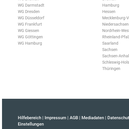
WG Darmstadt
Hamburg
WG Dresden
Hessen
WG Düsseldorf
Mecklenburg-
WG Frankfurt
Niedersachsen
WG Giessen
Nordrhein-Wes
WG Göttingen
Rheinland-Pfal
WG Hamburg
Saarland
Sachsen
Sachsen-Anhal
Schleswig-Hols
Thüringen
Hilfebereich
|
Impressum
|
AGB
|
Mediadaten
|
Datenschut
Einstellungen