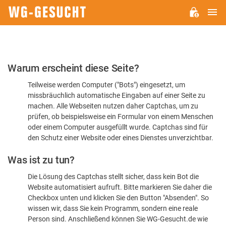
H
WG-
GESUCHT.DE
Bitte
Warum erscheint diese Seite?
bestätigen
Teilweise werden Computer ("Bots") eingesetzt, um
Sie,
missbräuchlich automatische Eingaben auf einer Seite zu
dass
machen. Alle Webseiten nutzen daher Captchas, um zu
Sie
prüfen, ob beispielsweise ein Formular von einem Menschen
oder einem Computer ausgefüllt wurde. Captchas sind für
ein
den Schutz einer Website oder eines Dienstes unverzichtbar.
Mensch
Was ist zu tun?
sind
Die Lösung des Captchas stellt sicher, dass kein Bot die
Website automatisiert aufruft. Bitte markieren Sie daher die
Checkbox unten und klicken Sie den Button "Absenden". So
wissen wir, dass Sie kein Programm, sondern eine reale
Person sind. Anschließend können Sie WG-Gesucht.de wie