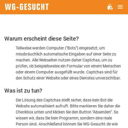
H
WG-
GESUCHT.DE
Bitte
Warum erscheint diese Seite?
bestätigen
Teilweise werden Computer ("Bots") eingesetzt, um
Sie,
missbräuchlich automatische Eingaben auf einer Seite zu
dass
machen. Alle Webseiten nutzen daher Captchas, um zu
Sie
prüfen, ob beispielsweise ein Formular von einem Menschen
oder einem Computer ausgefüllt wurde. Captchas sind für
ein
den Schutz einer Website oder eines Dienstes unverzichtbar.
Mensch
Was ist zu tun?
sind
Die Lösung des Captchas stellt sicher, dass kein Bot die
Website automatisiert aufruft. Bitte markieren Sie daher die
Checkbox unten und klicken Sie den Button "Absenden". So
wissen wir, dass Sie kein Programm, sondern eine reale
Person sind. Anschließend können Sie WG-Gesucht.de wie