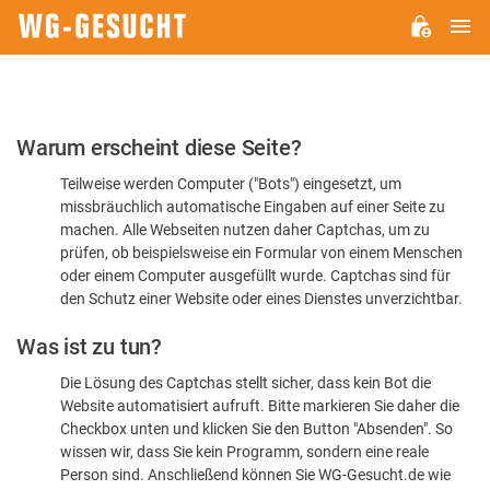
H
WG-
GESUCHT.DE
Bitte
Warum erscheint diese Seite?
bestätigen
Teilweise werden Computer ("Bots") eingesetzt, um
Sie,
missbräuchlich automatische Eingaben auf einer Seite zu
dass
machen. Alle Webseiten nutzen daher Captchas, um zu
Sie
prüfen, ob beispielsweise ein Formular von einem Menschen
oder einem Computer ausgefüllt wurde. Captchas sind für
ein
den Schutz einer Website oder eines Dienstes unverzichtbar.
Mensch
Was ist zu tun?
sind
Die Lösung des Captchas stellt sicher, dass kein Bot die
Website automatisiert aufruft. Bitte markieren Sie daher die
Checkbox unten und klicken Sie den Button "Absenden". So
wissen wir, dass Sie kein Programm, sondern eine reale
Person sind. Anschließend können Sie WG-Gesucht.de wie