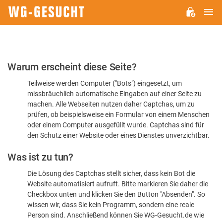
H
WG-
GESUCHT.DE
Bitte
Warum erscheint diese Seite?
bestätigen
Teilweise werden Computer ("Bots") eingesetzt, um
Sie,
missbräuchlich automatische Eingaben auf einer Seite zu
dass
machen. Alle Webseiten nutzen daher Captchas, um zu
Sie
prüfen, ob beispielsweise ein Formular von einem Menschen
oder einem Computer ausgefüllt wurde. Captchas sind für
ein
den Schutz einer Website oder eines Dienstes unverzichtbar.
Mensch
Was ist zu tun?
sind
Die Lösung des Captchas stellt sicher, dass kein Bot die
Website automatisiert aufruft. Bitte markieren Sie daher die
Checkbox unten und klicken Sie den Button "Absenden". So
wissen wir, dass Sie kein Programm, sondern eine reale
Person sind. Anschließend können Sie WG-Gesucht.de wie