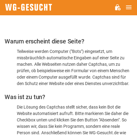
H
WG-
GESUCHT.DE
Bitte
Warum erscheint diese Seite?
bestätigen
Teilweise werden Computer ("Bots") eingesetzt, um
Sie,
missbräuchlich automatische Eingaben auf einer Seite zu
dass
machen. Alle Webseiten nutzen daher Captchas, um zu
Sie
prüfen, ob beispielsweise ein Formular von einem Menschen
oder einem Computer ausgefüllt wurde. Captchas sind für
ein
den Schutz einer Website oder eines Dienstes unverzichtbar.
Mensch
Was ist zu tun?
sind
Die Lösung des Captchas stellt sicher, dass kein Bot die
Website automatisiert aufruft. Bitte markieren Sie daher die
Checkbox unten und klicken Sie den Button "Absenden". So
wissen wir, dass Sie kein Programm, sondern eine reale
Person sind. Anschließend können Sie WG-Gesucht.de wie