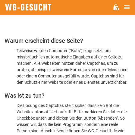
H
WG-
GESUCHT.DE
Bitte
Warum erscheint diese Seite?
bestätigen
Teilweise werden Computer ("Bots") eingesetzt, um
Sie,
missbräuchlich automatische Eingaben auf einer Seite zu
dass
machen. Alle Webseiten nutzen daher Captchas, um zu
Sie
prüfen, ob beispielsweise ein Formular von einem Menschen
oder einem Computer ausgefüllt wurde. Captchas sind für
ein
den Schutz einer Website oder eines Dienstes unverzichtbar.
Mensch
Was ist zu tun?
sind
Die Lösung des Captchas stellt sicher, dass kein Bot die
Website automatisiert aufruft. Bitte markieren Sie daher die
Checkbox unten und klicken Sie den Button "Absenden". So
wissen wir, dass Sie kein Programm, sondern eine reale
Person sind. Anschließend können Sie WG-Gesucht.de wie