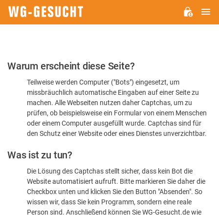
H
WG-
GESUCHT.DE
Bitte
Warum erscheint diese Seite?
bestätigen
Teilweise werden Computer ("Bots") eingesetzt, um
Sie,
missbräuchlich automatische Eingaben auf einer Seite zu
dass
machen. Alle Webseiten nutzen daher Captchas, um zu
Sie
prüfen, ob beispielsweise ein Formular von einem Menschen
oder einem Computer ausgefüllt wurde. Captchas sind für
ein
den Schutz einer Website oder eines Dienstes unverzichtbar.
Mensch
Was ist zu tun?
sind
Die Lösung des Captchas stellt sicher, dass kein Bot die
Website automatisiert aufruft. Bitte markieren Sie daher die
Checkbox unten und klicken Sie den Button "Absenden". So
wissen wir, dass Sie kein Programm, sondern eine reale
Person sind. Anschließend können Sie WG-Gesucht.de wie