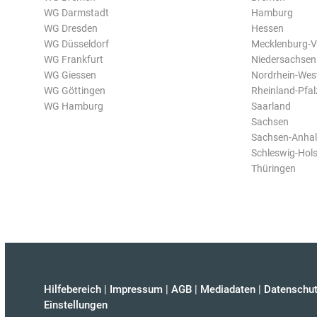
WG Darmstadt
Hamburg
WG Dresden
Hessen
WG Düsseldorf
Mecklenburg-
WG Frankfurt
Niedersachsen
WG Giessen
Nordrhein-Wes
WG Göttingen
Rheinland-Pfal
WG Hamburg
Saarland
Sachsen
Sachsen-Anhal
Schleswig-Hols
Thüringen
Hilfebereich
|
Impressum
|
AGB
|
Mediadaten
|
Datenschut
Einstellungen