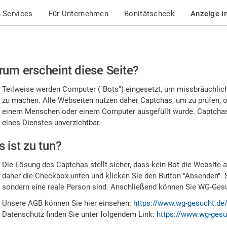
 Services
Für Unternehmen
Bonitätscheck
Anzeige i
te
um erscheint diese Seite?
stätigen
Teilweise werden Computer ("Bots") eingesetzt, um missbräuchlic
,
zu machen. Alle Webseiten nutzen daher Captchas, um zu prüfen, o
einem Menschen oder einem Computer ausgefüllt wurde. Captchas 
ss
eines Dienstes unverzichtbar.
e
 ist zu tun?
n
Die Lösung des Captchas stellt sicher, dass kein Bot die Website au
nsch
daher die Checkbox unten und klicken Sie den Button "Absenden". 
sondern eine reale Person sind. Anschließend können Sie WG-Gesuc
nd
Unsere AGB können Sie hier einsehen:
https://www.wg-gesucht.de
Datenschutz finden Sie unter folgendem Link:
https://www.wg-gesu