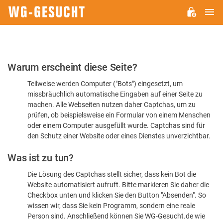
H
WG-
GESUCHT.DE
Bitte
Warum erscheint diese Seite?
bestätigen
Teilweise werden Computer ("Bots") eingesetzt, um
Sie,
missbräuchlich automatische Eingaben auf einer Seite zu
dass
machen. Alle Webseiten nutzen daher Captchas, um zu
Sie
prüfen, ob beispielsweise ein Formular von einem Menschen
oder einem Computer ausgefüllt wurde. Captchas sind für
ein
den Schutz einer Website oder eines Dienstes unverzichtbar.
Mensch
Was ist zu tun?
sind
Die Lösung des Captchas stellt sicher, dass kein Bot die
Website automatisiert aufruft. Bitte markieren Sie daher die
Checkbox unten und klicken Sie den Button "Absenden". So
wissen wir, dass Sie kein Programm, sondern eine reale
Person sind. Anschließend können Sie WG-Gesucht.de wie