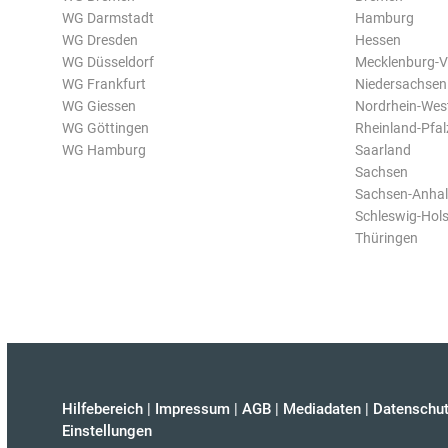
WG Darmstadt
Hamburg
WG Dresden
Hessen
WG Düsseldorf
Mecklenburg-
WG Frankfurt
Niedersachsen
WG Giessen
Nordrhein-Wes
WG Göttingen
Rheinland-Pfal
WG Hamburg
Saarland
Sachsen
Sachsen-Anhal
Schleswig-Hols
Thüringen
Hilfebereich
|
Impressum
|
AGB
|
Mediadaten
|
Datenschut
Einstellungen