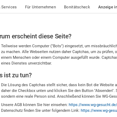
 Services
Für Unternehmen
Bonitätscheck
Anzeige i
te
um erscheint diese Seite?
stätigen
Teilweise werden Computer ("Bots") eingesetzt, um missbräuchlic
,
zu machen. Alle Webseiten nutzen daher Captchas, um zu prüfen, o
einem Menschen oder einem Computer ausgefüllt wurde. Captchas 
ss
eines Dienstes unverzichtbar.
e
 ist zu tun?
n
Die Lösung des Captchas stellt sicher, dass kein Bot die Website au
nsch
daher die Checkbox unten und klicken Sie den Button "Absenden". 
sondern eine reale Person sind. Anschließend können Sie WG-Gesuc
nd
Unsere AGB können Sie hier einsehen:
https://www.wg-gesucht.de
Datenschutz finden Sie unter folgendem Link:
https://www.wg-gesu