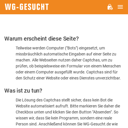
H
WG-
GESUCHT.DE
Bitte
Warum erscheint diese Seite?
bestätigen
Teilweise werden Computer ("Bots") eingesetzt, um
Sie,
missbräuchlich automatische Eingaben auf einer Seite zu
dass
machen. Alle Webseiten nutzen daher Captchas, um zu
Sie
prüfen, ob beispielsweise ein Formular von einem Menschen
oder einem Computer ausgefüllt wurde. Captchas sind für
ein
den Schutz einer Website oder eines Dienstes unverzichtbar.
Mensch
Was ist zu tun?
sind
Die Lösung des Captchas stellt sicher, dass kein Bot die
Website automatisiert aufruft. Bitte markieren Sie daher die
Checkbox unten und klicken Sie den Button "Absenden". So
wissen wir, dass Sie kein Programm, sondern eine reale
Person sind. Anschließend können Sie WG-Gesucht.de wie