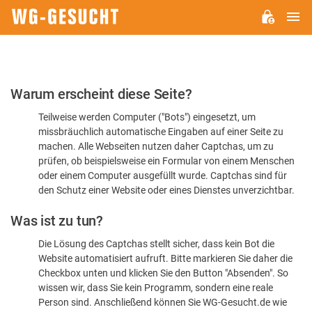
H
WG-
GESUCHT.DE
Bitte
Warum erscheint diese Seite?
bestätigen
Teilweise werden Computer ("Bots") eingesetzt, um
Sie,
missbräuchlich automatische Eingaben auf einer Seite zu
dass
machen. Alle Webseiten nutzen daher Captchas, um zu
Sie
prüfen, ob beispielsweise ein Formular von einem Menschen
oder einem Computer ausgefüllt wurde. Captchas sind für
ein
den Schutz einer Website oder eines Dienstes unverzichtbar.
Mensch
Was ist zu tun?
sind
Die Lösung des Captchas stellt sicher, dass kein Bot die
Website automatisiert aufruft. Bitte markieren Sie daher die
Checkbox unten und klicken Sie den Button "Absenden". So
wissen wir, dass Sie kein Programm, sondern eine reale
Person sind. Anschließend können Sie WG-Gesucht.de wie